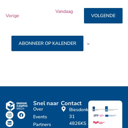
een
datum.
Vandaag
Evenementen
EVEN
Vorige
VOLGENDE
ABONNEER OP KALENDER
Snel naar
Contact
Over
Biesdonkweg
31
Events
4826KS
Partners