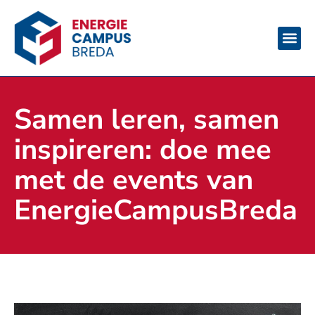
Samen leren, samen
inspireren: doe mee
met de events van
EnergieCampusBreda