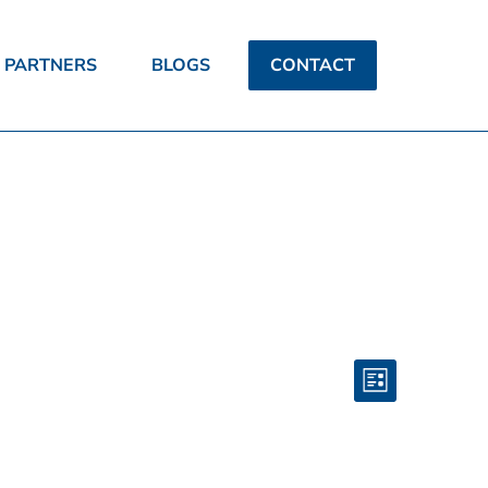
PARTNERS
BLOGS
CONTACT
Weerga
Evenem
LIJST
weerga
navigati
navigati