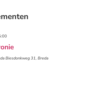
ementen
5:00
ronie
eda
Biesdonkweg 31, Breda